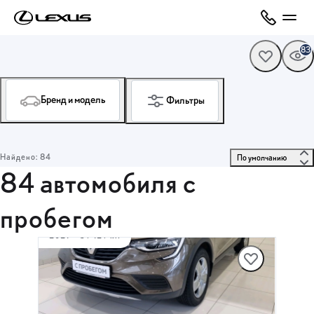
83
Бренд и модель
Фильтры
Найдено: 84
 По умолчанию 
84 автомобиля с
пробегом
2021
·
59 129 км
RENAULT ARKANA
1.6 л (114 л.с.), МКПП, бензин, Полный
привод