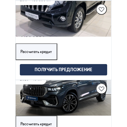
TOYOTA LAND CRUISER PRADO
2.8 л (177 л.с.), АКПП, дизель, Полный
привод
4 150 000 ₽
Рассчитать кредит
ПОЛУЧИТЬ ПРЕДЛОЖЕНИЕ
2026
·
10 км
GEELY MONJARO
2 л (265 л.с.), АКПП, бензин, Полный привод
4 350 000 ₽
Рассчитать кредит